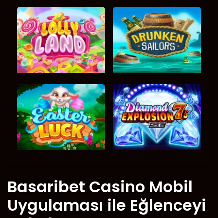
Basaribet Casino Mobil
Uygulaması ile Eğlenceyi