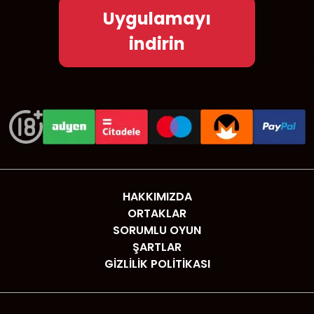
Uygulamayı
indirin
HAKKIMIZDA
ORTAKLAR
SORUMLU OYUN
ŞARTLAR
GIZLILIK POLITIKASI