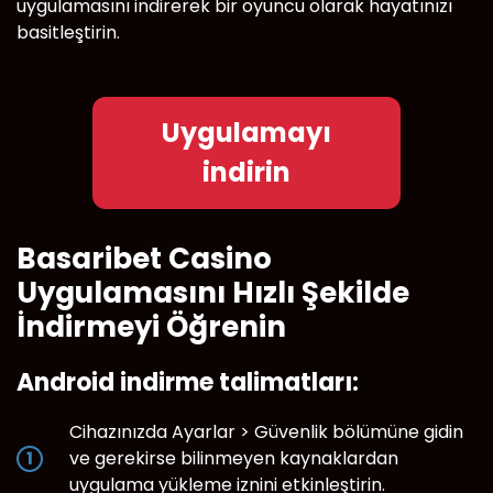
uygulamasını indirerek bir oyuncu olarak hayatınızı
basitleştirin.
Uygulamayı
indirin
Basaribet Casino
Uygulamasını Hızlı Şekilde
İndirmeyi Öğrenin
Android indirme talimatları:
Cihazınızda Ayarlar > Güvenlik bölümüne gidin
ve gerekirse bilinmeyen kaynaklardan
uygulama yükleme iznini etkinleştirin.