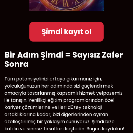
Şimdi kayıt ol
Bir Adım Şimdi = Sayısız Zafer
Sonra
Tüm potansiyelinizi ortaya çıkarmanız için,
yolculuğunuzun her adımında sizi güçlendirmek
amacıyla tasarlanmış kapsamlı hizmet yelpazemiz
ile tanışın. Yenilikçi eğitim programlarından özel
kariyer çözümlerine ve ileri düzey teknoloji
ortaklıklarına kadar, bizi diğerlerinden ayıran
özelleştirilmiş bir yaklaşım sunuyoruz. Şimdi bize
katılın ve sınırsız fırsatları keşfedin. Bugün kaydolun!