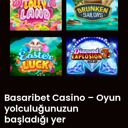
Basaribet Casino – Oyun
yolculuğunuzun
başladığı yer