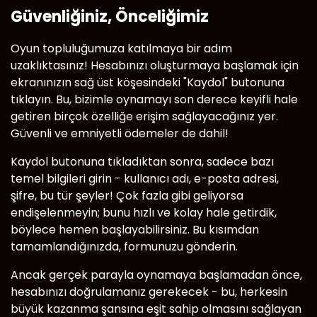
Güvenliğiniz, Önceliğimiz
Oyun topluluğumuza katılmaya bir adım
uzaklıktasınız! Hesabınızı oluşturmaya başlamak için
ekranınızın sağ üst köşesindeki "Kaydol" butonuna
tıklayın. Bu, bizimle oynamayı son derece keyifli hale
getiren birçok özelliğe erişim sağlayacağınız yer.
Güvenli ve emniyetli ödemeler de dahil!
Kaydol butonuna tıkladıktan sonra, sadece bazı
temel bilgileri girin - kullanıcı adı, e-posta adresi,
şifre, bu tür şeyler! Çok fazla gibi geliyorsa
endişelenmeyin; bunu hızlı ve kolay hale getirdik,
böylece hemen başlayabilirsiniz. Bu kısımdan
tamamlandığınızda, formunuzu gönderin.
Ancak gerçek parayla oynamaya başlamadan önce,
hesabınızı doğrulamanız gerekecek - bu, herkesin
büyük kazanma şansına eşit sahip olmasını sağlayan