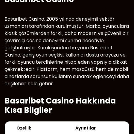
Basaribet Casino, 2005 yılında deneyimli sektör
uzmanları tarafından kurulmuştur. Marka, oyunculara
klasik çözümlerden farklı, daha modern ve güvenli bir
çevrimiçi casino deneyimi sunma hedefiyle
geliştirilmiştir. Kuruluşundan bu yana Basaribet
Casino, geniş oyun seçkisi, kullanıcı dostu arayüzü ve
farklı oyuncu tercihlerine hitap eden yapısıyla dikkat
çekmektedir. Platform, hem masaüstü hem de mobil
cihazlarda sorunsuz kullanım sunarak eğlenceyi daha
erişilebilir hale getirir.
Basaribet Casino Hakkında
Kısa Bilgiler
Özellik
Ayrıntılar