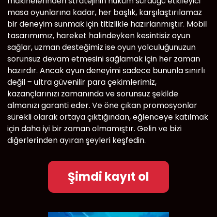
makinelerinden stratejinin hüküm sürdüğü etkileyici
masa oyunlarına kadar, her başlık, karşılaştırılamaz
bir deneyim sunmak için titizlikle hazırlanmıştır. Mobil
tasarımımız, hareket halindeyken kesintisiz oyun
sağlar, uzman desteğimiz ise oyun yolculuğunuzun
sorunsuz devam etmesini sağlamak için her zaman
hazırdır. Ancak oyun deneyimi sadece bununla sınırlı
değil – ultra güvenilir para çekimlerimiz,
kazançlarınızı zamanında ve sorunsuz şekilde
almanızı garanti eder. Ve öne çıkan promosyonlar
sürekli olarak ortaya çıktığından, eğlenceye katılmak
için daha iyi bir zaman olmamıştır. Gelin ve bizi
diğerlerinden ayıran şeyleri keşfedin.
Şimdi kayıt ol