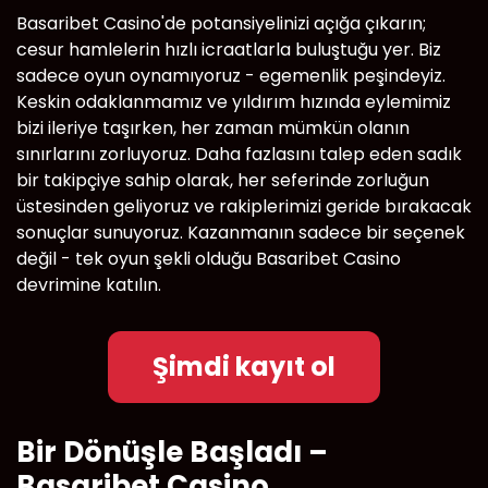
Basaribet Casino'de potansiyelinizi açığa çıkarın;
cesur hamlelerin hızlı icraatlarla buluştuğu yer. Biz
sadece oyun oynamıyoruz - egemenlik peşindeyiz.
Keskin odaklanmamız ve yıldırım hızında eylemimiz
bizi ileriye taşırken, her zaman mümkün olanın
sınırlarını zorluyoruz. Daha fazlasını talep eden sadık
bir takipçiye sahip olarak, her seferinde zorluğun
üstesinden geliyoruz ve rakiplerimizi geride bırakacak
sonuçlar sunuyoruz. Kazanmanın sadece bir seçenek
değil - tek oyun şekli olduğu Basaribet Casino
devrimine katılın.
Şimdi kayıt ol
Bir Dönüşle Başladı –
Basaribet Casino