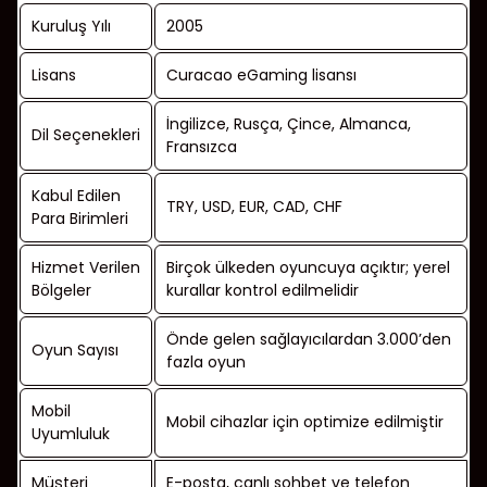
Kuruluş Yılı
2005
Lisans
Curacao eGaming lisansı
İngilizce, Rusça, Çince, Almanca,
Dil Seçenekleri
Fransızca
Kabul Edilen
TRY, USD, EUR, CAD, CHF
Para Birimleri
Hizmet Verilen
Birçok ülkeden oyuncuya açıktır; yerel
Bölgeler
kurallar kontrol edilmelidir
Önde gelen sağlayıcılardan 3.000’den
Oyun Sayısı
fazla oyun
Mobil
Mobil cihazlar için optimize edilmiştir
Uyumluluk
Müşteri
E-posta, canlı sohbet ve telefon