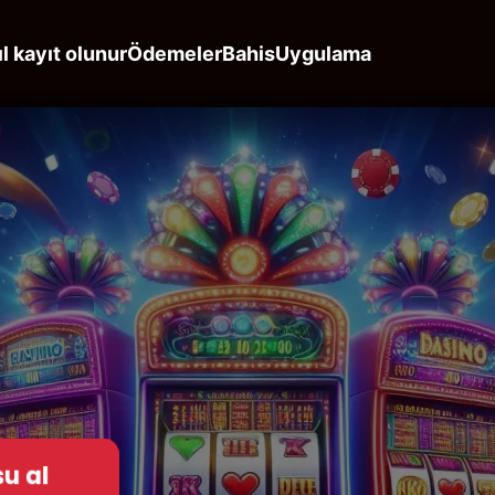
l kayıt olunur
Ödemeler
Bahis
Uygulama
u al