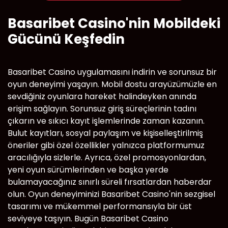
Basaribet Casino'nin Mobildeki
Gücünü Keşfedin
Basaribet Casino uygulamasını indirin ve sorunsuz bir
oyun deneyimi yaşayın. Mobil dostu arayüzümüzle en
sevdiğiniz oyunlara hareket halindeyken anında
erişim sağlayın. Sorunsuz giriş süreçlerinin tadını
çıkarın ve sıkıcı kayıt işlemlerinde zaman kazanın.
Bulut kayıtları, sosyal paylaşım ve kişiselleştirilmiş
öneriler gibi özel özellikler yalnızca platformumuz
aracılığıyla sizlerle. Ayrıca, özel promosyonlardan,
yeni oyun sürümlerinden ve başka yerde
bulamayacağınız sınırlı süreli fırsatlardan haberdar
olun. Oyun deneyiminizi Basaribet Casino'nin sezgisel
tasarımı ve mükemmel performansıyla bir üst
seviyeye taşıyın. Bugün Basaribet Casino