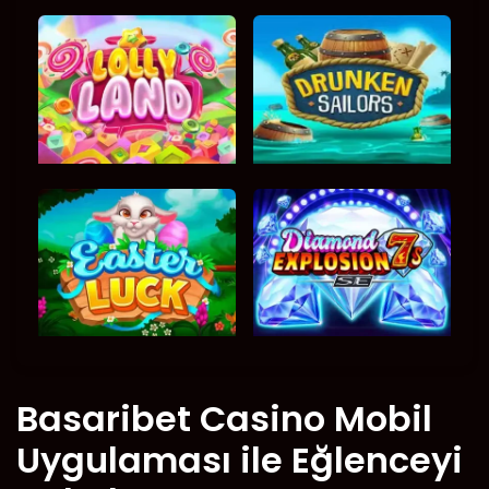
Basaribet Casino Mobil
Uygulaması ile Eğlenceyi