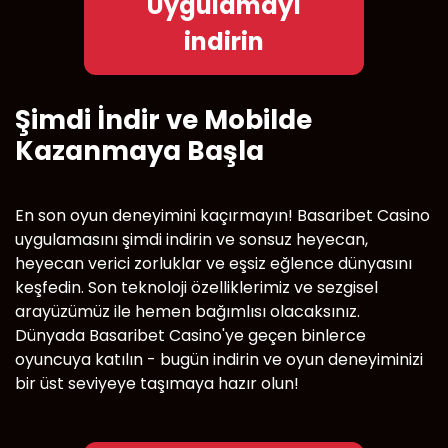
Uygulamayı
indirin
Şimdi İndir ve Mobilde
Kazanmaya Başla
En son oyun deneyimini kaçırmayın! Basaribet Casino
uygulamasını şimdi indirin ve sonsuz heyecan,
heyecan verici zorluklar ve eşsiz eğlence dünyasını
keşfedin. Son teknoloji özelliklerimiz ve sezgisel
arayüzümüz ile hemen bağımlısı olacaksınız.
Dünyada Basaribet Casino'ye geçen binlerce
oyuncuya katılın - bugün indirin ve oyun deneyiminizi
bir üst seviyeye taşımaya hazır olun!